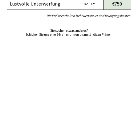
Lustvolle Unterwerfung
€750
14h - 12h
Die Preise enthalten Mehrwertsteuer und Reinigungskosten.
Sie suchen etwas anderes?
Schicken Sie uns eine E-Mail
mit Ihren unanständigen Plänen.