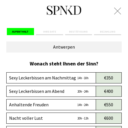
AUFENTHALT
IHRE DATE
BESTÄTIGUNG
BEZAHLUNG
Antwerpen
Wonach steht Ihnen der Sinn?
Sexy Leckerbissen am Nachmittag
€350
14h - 18h
Sexy Leckerbissen am Abend
€400
20h - 24h
Anhaltende Freuden
€550
14h - 24h
Nacht voller Lust
€600
20h - 12h