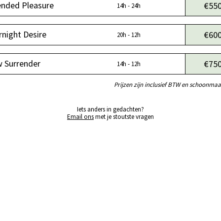
ended Pleasure
€55
14h - 24h
rnight Desire
€60
20h - 12h
w Surrender
€75
14h - 12h
Prijzen zijn inclusief BTW en schoonma
Iets anders in gedachten?
Email ons
met je stoutste vragen