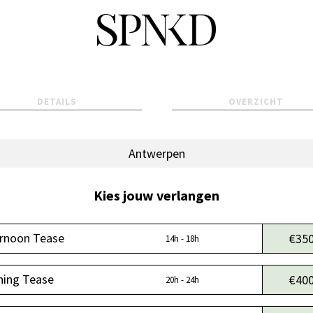
DETAILS
OVERZICHT
Antwerpen
Kies jouw verlangen
ernoon Tease
€35
14h - 18h
ning Tease
€40
20h - 24h