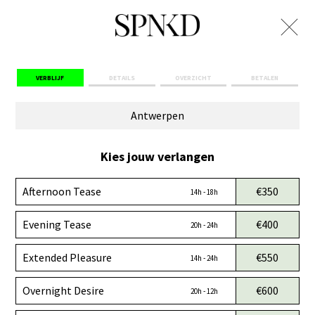
VERBLIJF
DETAILS
OVERZICHT
BETALEN
Antwerpen
Kies jouw verlangen
Afternoon Tease
€350
14h - 18h
Evening Tease
€400
20h - 24h
Extended Pleasure
€550
14h - 24h
Overnight Desire
€600
20h - 12h