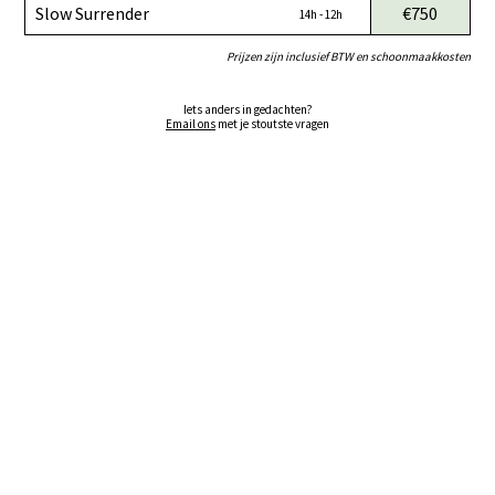
Slow Surrender
€750
14h - 12h
Prijzen zijn inclusief BTW en schoonmaakkosten
Iets anders in gedachten?
Email ons
met je stoutste vragen