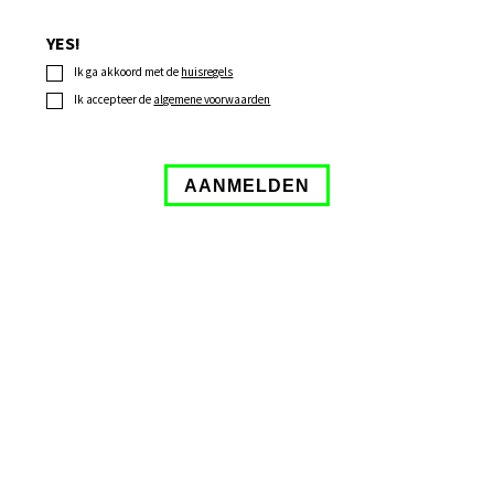
YES!
Ik ga akkoord met de
huisregels
Ik accepteer de
algemene voorwaarden
AANMELDEN